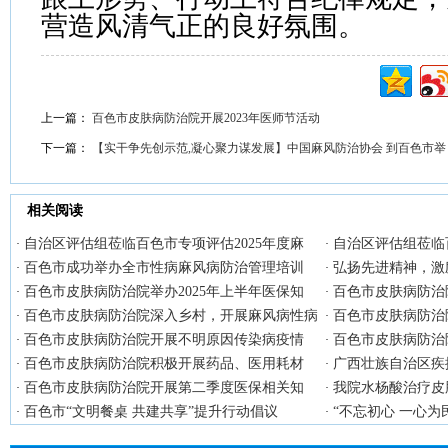
营造风清气正的良好氛围。
上一篇：
百色市皮肤病防治院开展2023年医师节活动
下一篇：
【实干争先创示范,凝心聚力谋发展】中国麻风防治协会 到百色市举
相关阅读
自治区评估组莅临百色市专项评估2025年度麻
自治区评估组莅临百
·
·
百色市成功举办全市性病麻风病防治管理培训
弘扬先进精神，激
·
·
百色市皮肤病防治院举办2025年上半年医保知
百色市皮肤病防治
·
·
百色市皮肤病防治院深入乡村，开展麻风病性病
百色市皮肤病防治院
·
·
百色市皮肤病防治院开展不明原因传染病疫情
百色市皮肤病防治
·
·
百色市皮肤病防治院积极开展药品、医用耗材
广西壮族自治区疾
·
·
百色市皮肤病防治院开展第二季度医保相关知
我院水杨酸治疗皮
·
·
百色市“文明餐桌 共建共享”提升行动倡议
“不忘初心 一心为
·
·