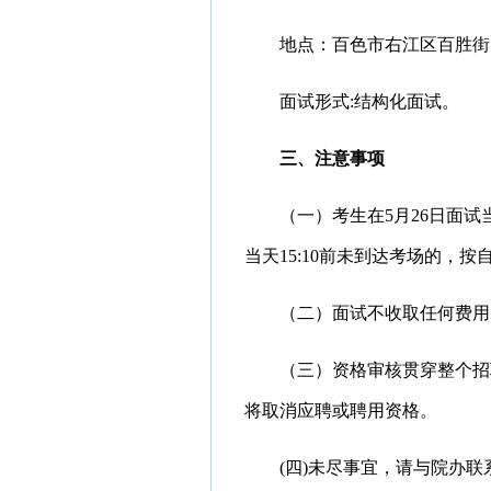
地点
：百色市右江区百胜街
面试形式
:结构化面试
。
三、注意事项
（一）考生在
5
月
2
6
日面试
当天
1
5
:
1
0前未到达考场的，按
（二）面试不收取任何费用
（三）
资格审核贯穿整个招
将取消应聘或聘用资格。
(
四
)未尽事宜，请与
院办
联